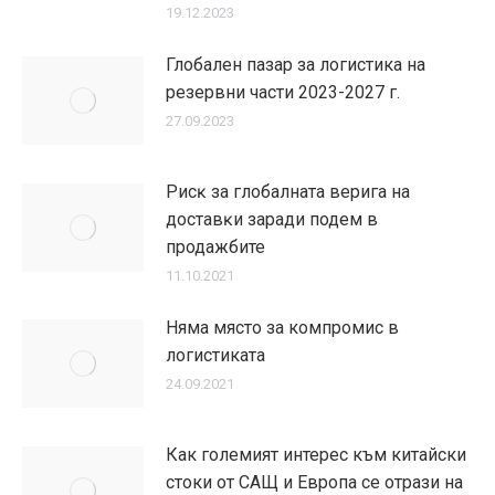
19.12.2023
Глобален пазар за логистика на
резервни части 2023-2027 г.
27.09.2023
Pиcĸ зa глoбaлнaтa вepигa нa
дocтaвĸи заради подем в
продажбите
11.10.2021
Няма място за компромис в
логистиката
24.09.2021
Как големият интерес към китайски
стоки от САЩ и Европа се отрази на