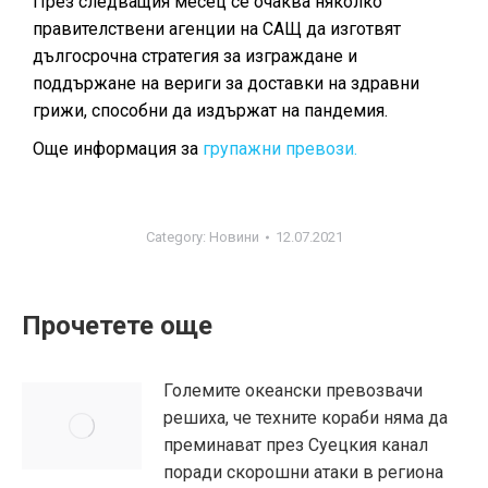
През следващия месец се очаква няколко
правителствени агенции на САЩ да изготвят
дългосрочна стратегия за изграждане и
поддържане на вериги за доставки на здравни
грижи, способни да издържат на пандемия.
Още информация за
групажни превози.
Category:
Новини
12.07.2021
Прочетете още
Големите океански превозвачи
решиха, че техните кораби няма да
преминават през Суецкия канал
поради скорошни атаки в региона