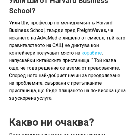
Уили Ши от Harvard Business
School?
Уили Ши, професор по мениджмънт в Harvard
Business School, твърди пред FreightWaves, че
искането на AdvaMed е лишено от смисъл, тъй като
правителството на САЩ не диктува кои
контейнери получават място на
корабите
,
напускайки китайските пристанища. “ Той казва
още, че това решение се взема от превозвачите.
Според него най-добрият начин за преодоляване
на проблемите, свързани с претъпканите
пристанища, ще бъде плащането на по-висока цена
за ускорена услуга.
Какво ни очаква?