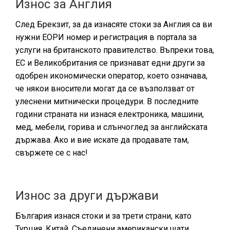
Износ за Англия
След Брекзит, за да изнасяте стоки за Англия са ви
нужни ЕОРИ номер и регистрация в портала за
услуги на британското правителство. Въпреки това,
ЕС и Великобритания се признават едни други за
одобрен икономически оператор, което означава,
че някои вносители могат да се възползват от
улеснени митнически процедури. В последните
години страната ни изнася електроника, машини,
мед, мебели, горива и слънчоглед за английската
държава. Ако и вие искате да продавате там,
свържете се с нас!
Износ за други държави
България изнася стоки и за трети страни, като
Турция, Китай, Съединени американски щати,