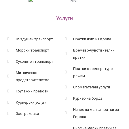
Услуги
Въздушен транспорт
Пратки извън Европа
Морски транспорт
Времево-чувствителни
пратки
Сухопътен транспорт
Пратки с температурен
Митническо
режим
представителство
Спомагателни услуги
Групажни превози
Куриер на борда
Куриерски услуги
Износ на малки пратки за
Застраховки
Европа
Внос на малки пратки за