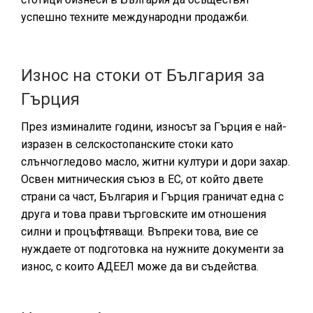
успешно техните международни продажби.
Износ на стоки от България за
Гърция
През изминалите години, износът за Гърция е най-
изразен в селскостопанските стоки като
слънчогледово масло, житни култури и дори захар.
Освен митническия съюз в ЕС, от който двете
страни са част, България и Гърция граничат една с
друга и това прави търговските им отношения
силни и процъфтяващи. Въпреки това, вие се
нуждаете от подготовка на нужните документи за
износ, с които АДЕЕЛ може да ви съдейства.