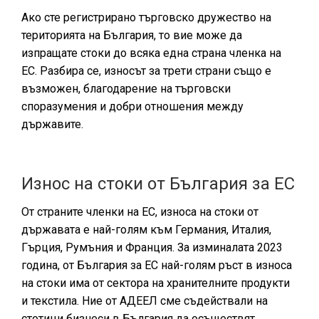
Ако сте регистрирано търговско дружество на
територията на България, то вие може да
изпращате стоки до всяка една страна членка на
ЕС. Разбира се, износът за трети страни също е
възможен, благодарение на търговски
споразумения и добри отношения между
държавите.
Износ на стоки от България за ЕС
От страните членки на ЕС, износа на стоки от
държавата е най-голям към Германия, Италия,
Гърция, Румъния и Франция. За изминалата 2023
година, от България за ЕС най-голям ръст в износа
на стоки има от сектора на хранителните продукти
и текстила. Ние от АДЕЕЛ сме съдействали на
стотици бизнеси в България да осъществят