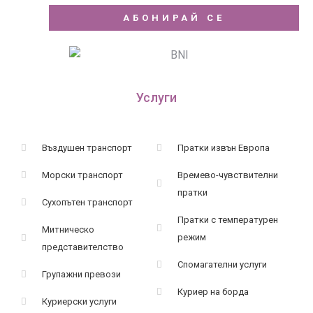
АБОНИРАЙ СЕ
Услуги
Въздушен транспорт
Пратки извън Европа
Морски транспорт
Времево-чувствителни
пратки
Сухопътен транспорт
Пратки с температурен
Митническо
режим
представителство
Спомагателни услуги
Групажни превози
Куриер на борда
Куриерски услуги