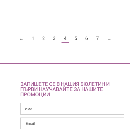
обръща към технологиите, които да “поемат” грижата
за обработката на стоките…
←
1
2
3
4
5
6
7
→
ЗАПИШЕТЕ СЕ В НАШИЯ БЮЛЕТИН И
ПЪРВИ НАУЧАВАЙТЕ ЗА НАШИТЕ
ПРОМОЦИИ