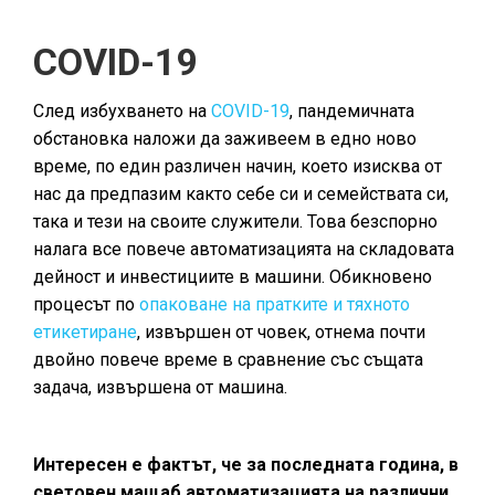
COVID-19
След избухването на
COVID-19
, пандемичната
обстановка наложи да заживеем в едно ново
време, по един различен начин, което изисква от
нас да предпазим както себе си и семействата си,
така и тези на своите служители. Това безспорно
налага все повече автоматизацията на складовата
дейност и инвестициите в машини. Обикновено
процесът по
опаковане на пратките и тяхното
етикетиране
, извършен от човек, отнема почти
двойно повече време в сравнение със същата
задача, извършена от машина.
Интересен е фактът, че за последната година, в
световен мащаб автоматизацията на различни