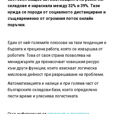
складове е нараснала между 32% и 39%. Тази
нужда се породи от социалното дистанциране и
същевременно от огромния поток онлайн
поръчки.
Един от най-големите плюсове на тази тенденция е
бързата и прецизна работа, която се извършва от
роботите. Това от своя страна позволява на
мениджърите да пренасочват човешкия ресурс
към други функции, които изискват логическа
мисловна дейност при разрешаване на проблеми.
Автоматизацията е налице и при голяма част от
българските складови бази, което оп
ределено
пести време и улеснява логистиката.
Още информация за
спедиция и логистика.