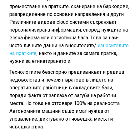
преместване на пратките, сканиране на баркодове,
разпределение по основни направления и други.
Различните видове cloud системи съхраняват
персонализирана информация, според нуждите на
всяка фирма или логистична база. Това са най-
често личните данни на вносителите/
износителите
на пратките
, както и данните за самата пратка,
нужни за етикетирането ѝ.
Технологиите безспорно предизвикват и редица
недоволства и печелят врагове в лицето на
оперативните работници в складовите бази,
поради факта от заплаха от загуба на работни
места. Но това не отговаря 100% на реалността.
Автономните машини също имат нужда от
управление, диктувано от човешка мисъл и
човешка ръка.