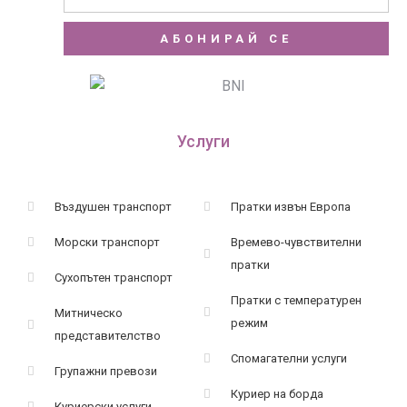
АБОНИРАЙ СЕ
Услуги
Въздушен транспорт
Пратки извън Европа
Морски транспорт
Времево-чувствителни
пратки
Сухопътен транспорт
Пратки с температурен
Митническо
режим
представителство
Спомагателни услуги
Групажни превози
Куриер на борда
Куриерски услуги