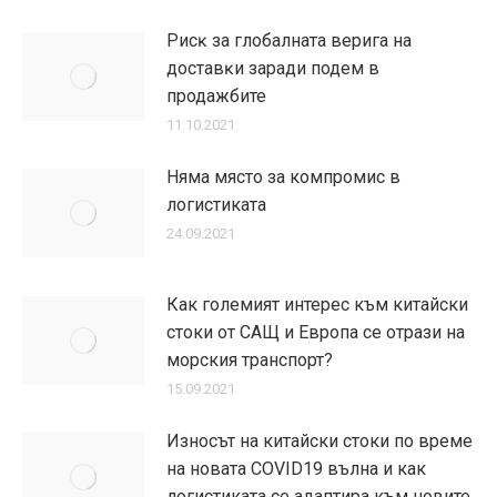
Pиcĸ зa глoбaлнaтa вepигa нa
дocтaвĸи заради подем в
продажбите
11.10.2021
Няма място за компромис в
логистиката
24.09.2021
Как големият интерес към китайски
стоки от САЩ и Европа се отрази на
морския транспорт?
15.09.2021
Износът на китайски стоки по време
на новата COVID19 вълна и как
логистиката се адаптира към новите