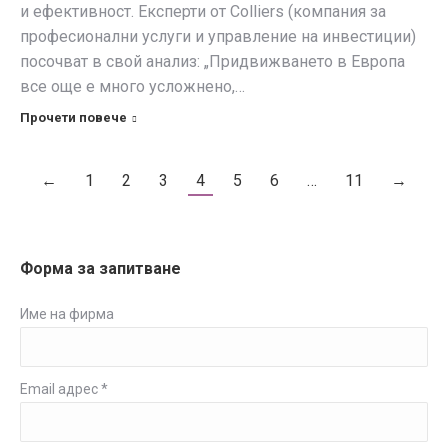
и ефективност. Експерти от Colliers (компания за
професионални услуги и управление на инвестиции)
посочват в свой анализ: „Придвижването в Европа
все още е много усложнено,…
Прочети повече
←
1
2
3
4
5
6
…
11
→
Форма за запитване
Име на фирма
Email адрес *