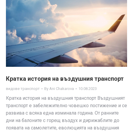
Кратка история на въздушния транспорт
видове транспорт
By
Ani Chakarova
10.08.2023
Кратка история на въздушния транспорт Въздушният
транспорт е забележително човешко постижение и се
развива с всяка една изминала година. От ранните
дни на балоните с горещ въздух и дирижаблите до
появата на самолетите, еволюцията на въздушния