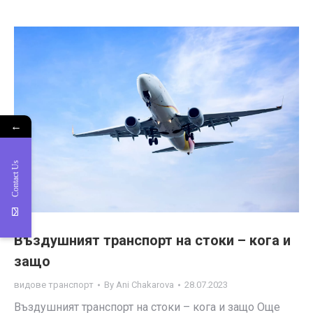
←
Contact Us
Въздушният транспорт на стоки – кога и
защо
видове транспорт
By
Ani Chakarova
28.07.2023
Въздушният транспорт на стоки – кога и защо Още