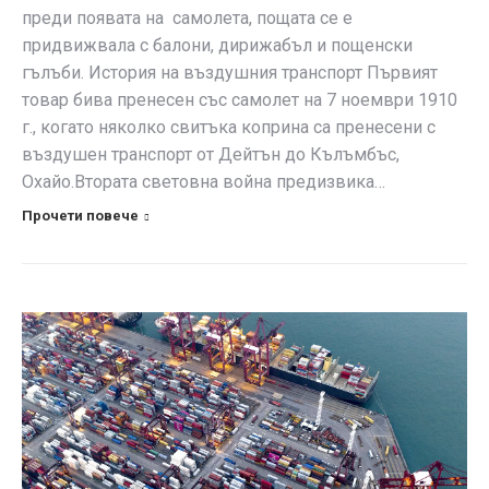
преди появата на самолета, пощата се е
придвижвала с балони, дирижабъл и пощенски
гълъби. История на въздушния транспорт Първият
товар бива пренесен със самолет на 7 ноември 1910
г., когато няколко свитъка коприна са пренесени с
въздушен транспорт от Дейтън до Кълъмбъс,
Охайо.Втората световна война предизвика…
Прочети повече