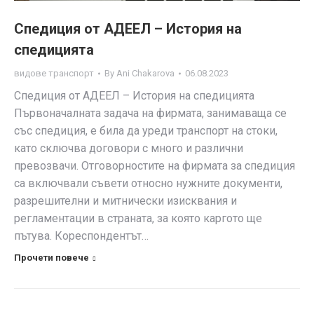
Спедиция от АДЕЕЛ – История на
спедицията
видове транспорт
By
Ani Chakarova
06.08.2023
Спедиция от АДЕЕЛ – История на спедицията
Първоначалната задача на фирмата, занимаваща се
със спедиция, е била да уреди транспорт на стоки,
като сключва договори с много и различни
превозвачи. Отговорностите на фирмата за спедиция
са включвали съвети относно нужните документи,
разрешителни и митнически изисквания и
регламентации в страната, за която каргото ще
пътува. Кореспондентът…
Прочети повече