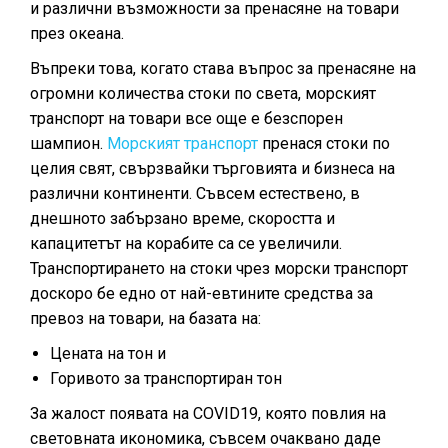
и различни възможности за пренасяне на товари
през океана.
Въпреки това, когато става въпрос за пренасяне на
огромни количества стоки по света, морският
транспорт на товари все още е безспорен
шампион.
Морският транспорт
пренася стоки по
целия свят, свързвайки търговията и бизнеса на
различни континенти. Съвсем естествено, в
днешното забързано време, скоростта и
капацитетът на корабите са се увеличили.
Транспортирането на стоки чрез морски транспорт
доскоро бе едно от най-евтините средства за
превоз на товари, на базата на:
Цената на тон и
Горивото за транспортиран тон
За жалост появата на COVID19, която повлия на
световната икономика, съвсем очаквано даде