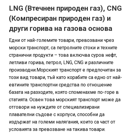
LNG (Втечнен природен газ), CNG
(Компресиран природен газ) и
други горива на газова основа
Едни от най-големите товари, превозвани чрез
морски транспорт, са петролните стоки и техните
странични продукти – това включва суров нефт,
летливи горива, петрол, LNG, CNG и различните
производни.Морският транспорт е предпочитан за
този вид товари, тъй като корабите са едно от най-
евтините транспортни средства по отношение
базата на разходите, която споменахме по-горе в
статията. Освен това морският транспорт може да
отговори на нуждите от специализирани
плавателни съдове с корпуси, способни да
издържат на големи налягания, които са част от
условията за превозване на такива товари.