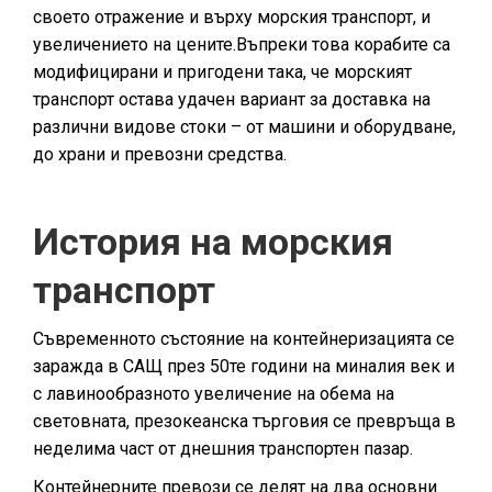
своето отражение и върху морския транспорт, и
увеличението на цените.Въпреки това корабите са
модифицирани и пригодени така, че морският
транспорт остава удачен вариант за доставка на
различни видове стоки – от машини и оборудване,
до храни и превозни средства.
История на морския
транспорт
Съвременното състояние на контейнеризацията се
заражда в САЩ през 50те години на миналия век и
с лавинообразното увеличение на обема на
световната, презокеанска търговия се превръща в
неделима част от днешния транспортен пазар.
Контейнерните превози се делят на два основни