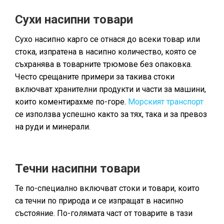
Сухи насипни товари
Сухо насипно карго се отнася до всеки товар или
стока, изпратена в насипно количество, която се
съхранява в товарните трюмове без опаковка.
Често срещаните примери за такива стоки
включват хранителни продукти и части за машини,
които коментирахме по-горе.
Морският транспорт
се използва успешно както за тях, така и за превоз
на руди и минерали.
Течни насипни товари
Те по-специално включват стоки и товари, които
са течни по природа и се изпращат в насипно
състояние. По-голямата част от товарите в тази