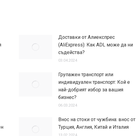
Доставки от Алиекспрес
я
(AliExpress): Как ADL може да ни
съдейства?
03.04.2024
Групажен транспорт или
индивидуален транспорт: Кой е
най-добрият избор за вашия
бизнес?
06.03.2024
Внос на стоки от чужбина: внос от
ен
Турция, Англия, Китай и Италия
13.02.2024