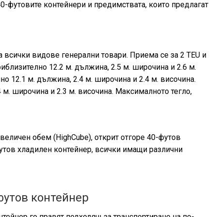
0-футовите контейнери и предимствата, които предлагат
а всички видове генерални товари. Приема се за 2 TEU и
иблизително 12.2 м. дължина, 2.5 м. широчина и 2.6 м.
 12.1 м. дължина, 2.4 м. широчина и 2.4 м. височина.
 м. широчина и 2.3 м. височина. Максималното тегло,
величен обем (HighCube), открит отгоре 40-футов
футов хладилен контейнер, всички имащи различни
футов контейнер
нтейнер го правят подходящ за транспортиране на по-