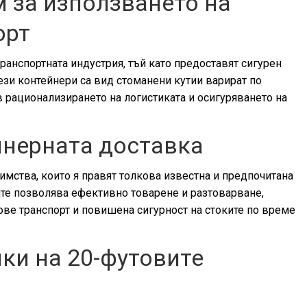
м за използването на
орт
ранспортната индустрия, тъй като предоставят сигурен
Тези контейнери са вид стоманени кутии варират по
в рационализирането на логистиката и осигуряването на
йнерната доставка
мства, които я правят толкова известна и предпочитана
ите позволява ефективно товарене и разтоварване,
е транспорт и повишена сигурност на стоките по време
ки на 20-футовите