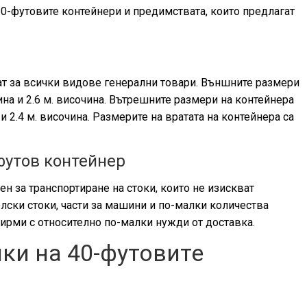
0-футовите контейнери и предимствата, които предлагат
ат за всички видове генерални товари. Външните размери
чина и 2.6 м. височина. Вътрешните размери на контейнера
и 2.4 м. височина. Размерите на вратата на контейнера са
футов контейнер
н за транспортиране на стоки, които не изискват
лски стоки, части за машини и по-малки количества
ирми с относително по-малки нужди от доставка.
ки на 40-футовите