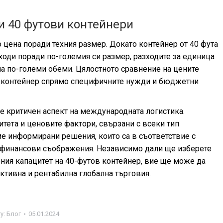
и 40 футови контейнери
 цена поради техния размер. Докато контейнер от 40 фута
оди поради по-големия си размер, разходите за единица
на по-големи обеми. Цялостното сравнение на цените
я контейнер спрямо специфичните нужди и бюджетни
е критичен аспект на международната логистика.
итета и ценовите фактори, свързани с всеки тип
ме информирани решения, които са в съответствие с
и финансови съображения. Независимо дали ще изберете
ния капацитет на 40-футов контейнер, вие ще може да
ективна и рентабилна глобална търговия.
y:
Блог
05.01.2024