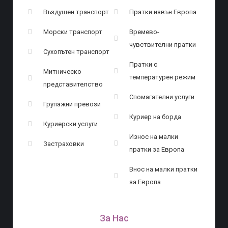
Въздушен транспорт
Пратки извън Европа
Морски транспорт
Времево-
чувствителни пратки
Сухопътен транспорт
Пратки с
Митническо
температурен режим
представителство
Спомагателни услуги
Групажни превози
Куриер на борда
Куриерски услуги
Износ на малки
Застраховки
пратки за Европа
Внос на малки пратки
за Европа
За Нас