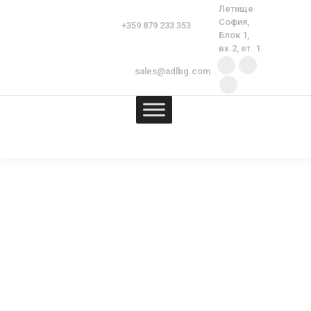
Летище
София,
Блок 1,
вх.2, ет. 1